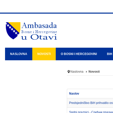
NASLOVNA
NOVOSTI
O BOSNI I HERCEGOVINI
BIH
Naslovna
Novosti
Naslov
Predsjedništvo BiH prihvatilo
Sretni praznici - Срећни празн